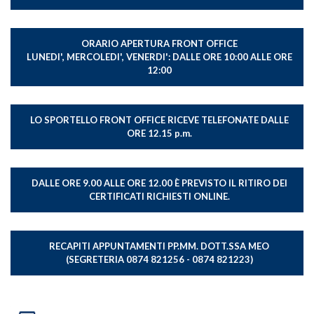
Dirigente amministrativo
ORARIO APERTURA FRONT OFFICE
Magistrati
LUNEDI', MERCOLEDI', VENERDI': DALLE ORE 10:00 ALLE ORE
12:00
Vice Procuratori Onorari
Personale Amministrativo
LO SPORTELLO FRONT OFFICE RICEVE TELEFONATE DALLE
Sezione di Polizia Giudiziaria
ORE 12.15 p.m.
Uffici
DALLE ORE 9.00 ALLE ORE 12.00 È PREVISTO IL RITIRO DEI
Organigramma
CERTIFICATI RICHIESTI ONLINE.
Area Civile
Area Penale
RECAPITI APPUNTAMENTI PP.MM. DOTT.SSA MEO
(SEGRETERIA 0874 821256 - 0874 821223)
Area Amministrativa
Servizi al cittadino